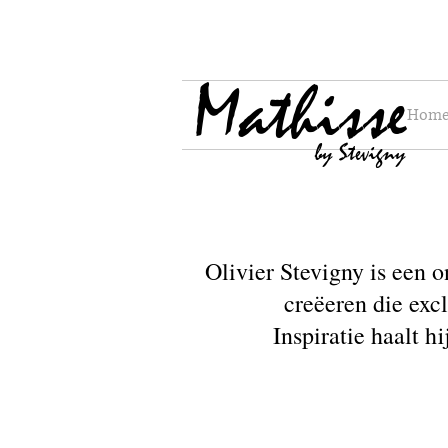
Mathisse
Hom
by Stevigny
Olivier Stevigny is een 
creëeren die excl
Inspiratie haalt h